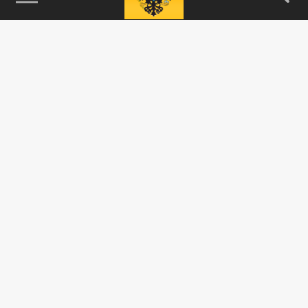
115093, г. Москва, переулок Партийный,
д.1, к.57, стр.3, эт.1, пом.I, ком.45