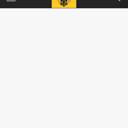
115093, г. Москва, переулок Партийный,
д.1, к.57, стр.3, эт.1, пом.I, ком.45