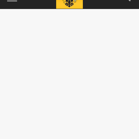
115093, г. Москва, переулок Партийный,
д.1, к.57, стр.3, эт.1, пом.I, ком.45