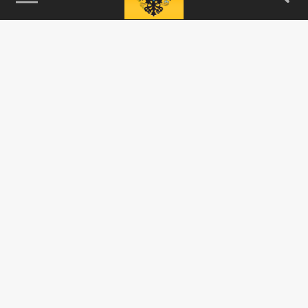
115093, г. Москва, переулок Партийный,
д.1, к.57, стр.3, эт.1, пом.I, ком.45