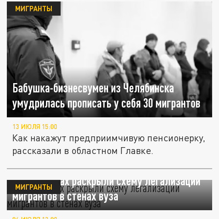
МИГРАНТЫ
Бабушка-бизнесвумен из Челябинска
умудрилась прописать у себя 30 мигрантов
13 ИЮЛЯ 15:00
Как накажут предприимчивую пенсионерку,
рассказали в областном Главке.
В Ессентуках раскрыли схему легализации
МИГРАНТЫ
мигрантов в стенах вуза