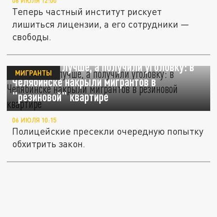
06 ИЮЛЯ 12:00
Теперь частный институт рискует
лишиться лицензии, а его сотрудники —
свободы.
Хотели как лучше, а получили уголовку: в
МИГРАНТЫ
Челябинске накрыли мигрантов в
"резиновой" квартире
06 ИЮЛЯ 10:15
Полицейские пресекли очередную попытку
обхитрить закон.