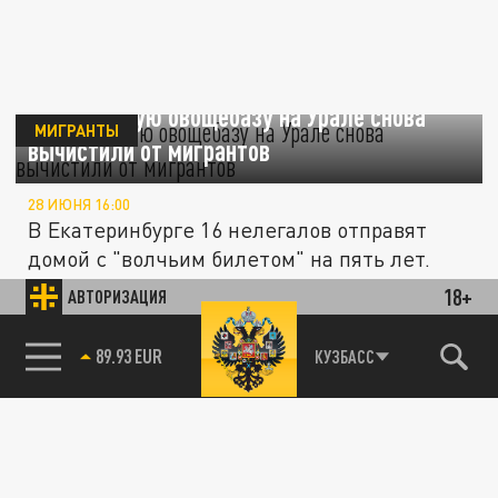
Скандальную овощебазу на Урале снова
МИГРАНТЫ
вычистили от мигрантов
28 ИЮНЯ 16:00
В Екатеринбурге 16 нелегалов отправят
домой с "волчьим билетом" на пять лет.
18+
АВТОРИЗАЦИЯ
МИГРАНТЫ
85.64 BRENT
КУЗБАСС