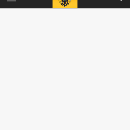
115093, г. Москва, переулок Партийный,
д.1, к.57, стр.3, эт.1, пом.I, ком.45