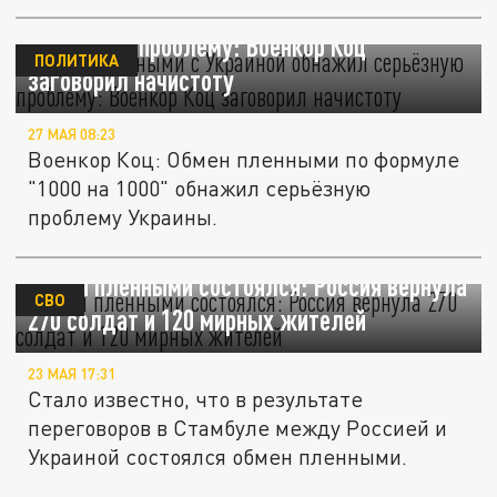
Обмен пленными с Украиной обнажил
серьёзную проблему: Военкор Коц
ПОЛИТИКА
заговорил начистоту
27 МАЯ 08:23
Военкор Коц: Обмен пленными по формуле
"1000 на 1000" обнажил серьёзную
проблему Украины.
Обмен пленными состоялся: Россия вернула
СВО
270 солдат и 120 мирных жителей
23 МАЯ 17:31
Стало известно, что в результате
переговоров в Стамбуле между Россией и
Украиной состоялся обмен пленными.