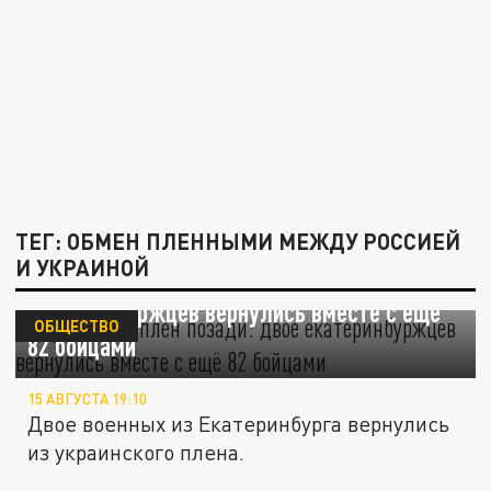
ТЕГ: ОБМЕН ПЛЕННЫМИ МЕЖДУ РОССИЕЙ
И УКРАИНОЙ
Украинский плен позади: двое
екатеринбуржцев вернулись вместе с ещё
ОБЩЕСТВО
82 бойцами
15 АВГУСТА 19:10
Двое военных из Екатеринбурга вернулись
из украинского плена.
Путин о новом раунде переговоров с