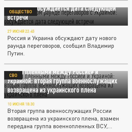
Украиной: обсуждается дата следующей
ОБЩЕСТВО
встречи
27 ИЮНЯ 22:45
Россия и Украина обсуждают дату нового
раунда переговоров, сообщил Владимир
Путин.
Обмен пленными между Россией и
СВО
Украиной: вторая группа военнослужащих
возвращена из украинского плена
10 ИЮНЯ 18:30
Вторая группа военнослужащих России
возвращена из украинского плена, взамен
передана группа военнопленных ВСУ,...