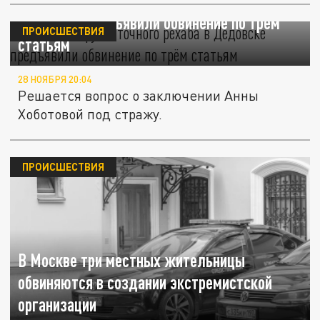
Организатору "пыточного рехаба" в
Дедовске предъявили обвинение по трём
ПРОИСШЕСТВИЯ
статьям
28 НОЯБРЯ 20:04
Решается вопрос о заключении Анны
Хоботовой под стражу.
ПРОИСШЕСТВИЯ
В Москве три местных жительницы
обвиняются в создании экстремистской
организации