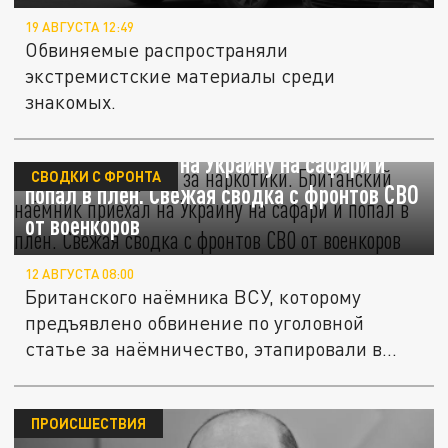
19 АВГУСТА 12:49
Обвиняемые распространяли
экстремистские материалы среди
знакомых.
Выперли из армии за наркотики. Британский
наёмник приехал на Украину на сафари и
СВОДКИ С ФРОНТА
попал в плен. Свежая сводка с фронтов СВО
от военкоров
12 АВГУСТА 08:00
Британского наёмника ВСУ, которому
предъявлено обвинение по уголовной
статье за наёмничество, этапировали в...
ПРОИСШЕСТВИЯ