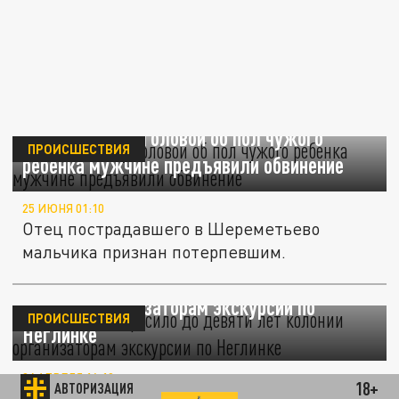
Швырнувшему головой об пол чужого
ПРОИСШЕСТВИЯ
ребёнка мужчине предъявили обвинение
25 ИЮНЯ 01:10
Отец пострадавшего в Шереметьево
мальчика признан потерпевшим.
Обвинение запросило до девяти лет
колонии организаторам экскурсии по
ПРОИСШЕСТВИЯ
Неглинке
24 АПРЕЛЯ 16:10
18+
АВТОРИЗАЦИЯ
Прокурор просит суд признать виновными