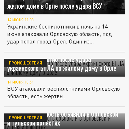
жилом доме в Орле после удара ВСУ
14 ИЮНЯ 11:03
Украинские беспилотники в ночь на 14
июня атаковали Орловскую область, под
удар попал город Орел. Один из...
Один человек погиб после удара
ПРОИСШЕСТВИЯ
украинского БПЛА по жилому дому в Орле
14 ИЮНЯ 10:51
ВСУ атаковали беспилотниками Орловскую
область, есть жертвы.
Ракетную опасность объявили в Орловской
ПРОИСШЕСТВИЯ
и Тульской областях