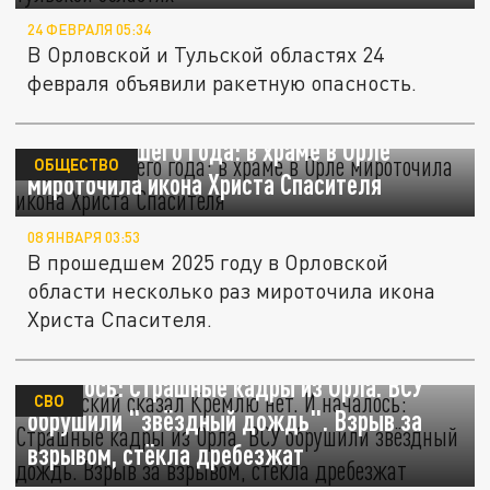
24 ФЕВРАЛЯ 05:34
В Орловской и Тульской областях 24
февраля объявили ракетную опасность.
Чудо ушедшего года: в храме в Орле
ОБЩЕСТВО
мироточила икона Христа Спасителя
08 ЯНВАРЯ 03:53
В прошедшем 2025 году в Орловской
области несколько раз мироточила икона
Христа Спасителя.
Зеленский сказал Кремлю "нет". И
началось: Страшные кадры из Орла. ВСУ
СВО
обрушили "звёздный дождь". Взрыв за
взрывом, стëкла дребезжат