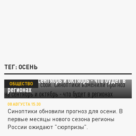
ТЕГ: ОСЕНЬ
Погода дала сбой. Синоптики изменили
прогноз на сентябрь и октябрь - что будет в
ОБЩЕСТВО
регионах
08 АВГУСТА 15:30
Синоптики обновили прогноз для осени. В
первые месяцы нового сезона регионы
России ожидают "сюрпризы".