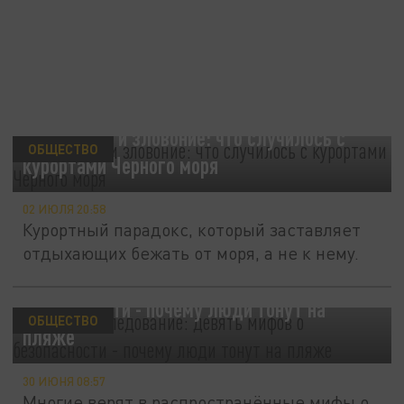
Кладофора и зловоние: что случилось с
ОБЩЕСТВО
курортами Черного моря
02 ИЮЛЯ 20:58
Курортный парадокс, который заставляет
отдыхающих бежать от моря, а не к нему.
Прошло исследование: девять мифов о
безопасности - почему люди тонут на
ОБЩЕСТВО
пляже
30 ИЮНЯ 08:57
Многие верят в распространённые мифы о