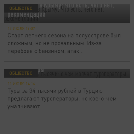
Обстановка в Крыму: Что есть, чего нет,
ОБЩЕСТВО
рекомендации
12 ИЮЛЯ 19:07
Старт летнего сезона на полуострове был
сложным, но не провальным. Из‑за
перебоев с бензином, атак...
Турция за 34 тысячи: о чем молчат
туроператоры
ОБЩЕСТВО
11 ИЮЛЯ 14:16
Туры за 34 тысячи рублей в Турцию
предлагают туроператоры, но кое-о-чем
умалчивают.