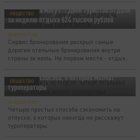
"Потому что могут": Двое туристов отдали
ОБЩЕСТВО
за неделю отдыха 624 тысячи рублей
28 ИЮЛЯ 11:58
Сервис бронирования раскрыл самые
дорогие отельные бронирования внутри
страны за июль. На первом месте - отдых...
Как сэкономить на отпуске: четыре
легальных способа, о которых молчат
ОБЩЕСТВО
туроператоры
16 ИЮЛЯ 11:09
Четыре простых способа сэкономить на
отпуске, о которых никогда не расскажут
туроператоры.