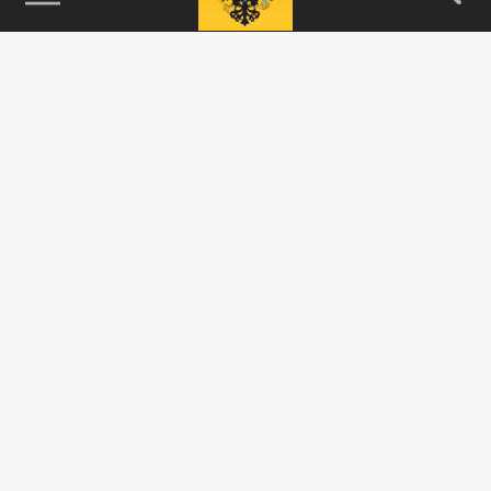
115093, г. Москва, переулок Партийный,
д.1, к.57, стр.3, эт.1, пом.I, ком.45