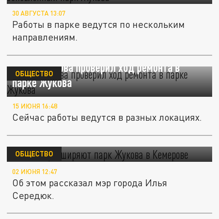
30 АВГУСТА 13:07
Работы в парке ведутся по нескольким
направлениям.
Мэр Кемерова проверил ход ремонта в
ОБЩЕСТВО
парке Жукова
15 ИЮНЯ 16:48
Сейчас работы ведутся в разных локациях.
Рабочие расширяют парк Жукова в
Кемерове
ОБЩЕСТВО
02 ИЮНЯ 12:47
Об этом рассказал мэр города Илья
Середюк.