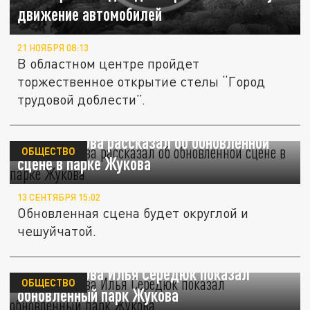
движение автомобилей
21 НОЯБРЯ 08:13
В областном центре пройдет
торжественное открытие стелы “Город
трудовой доблести”.
Мэр Кемерова рассказал об обновленной
ОБЩЕСТВО
сцене в парке Жукова
13 СЕНТЯБРЯ 15:02
Обновленная сцена будет округлой и
чешуйчатой.
Мэр Кемерова Илья Середюк показал
ОБЩЕСТВО
обновленный парк Жукова