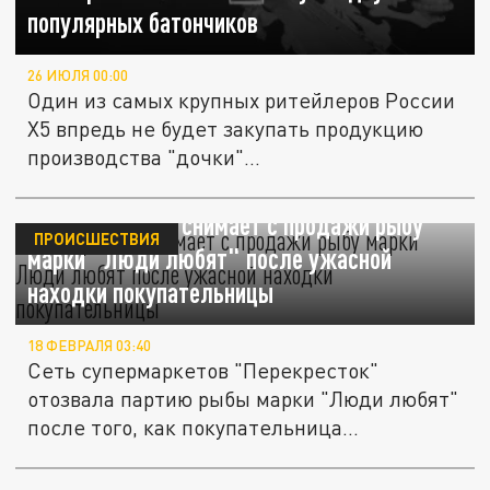
популярных батончиков
26 ИЮЛЯ 00:00
Один из самых крупных ритейлеров России
X5 впредь не будет закупать продукцию
производства "дочки"...
"Перекресток" снимает с продажи рыбу
ПРОИСШЕСТВИЯ
марки "Люди любят" после ужасной
находки покупательницы
18 ФЕВРАЛЯ 03:40
Сеть супермаркетов "Перекресток"
отозвала партию рыбы марки "Люди любят"
после того, как покупательница...