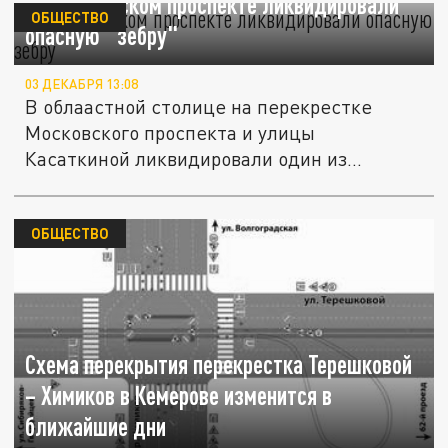
На Московском проспекте ликвидировали
ОБЩЕСТВО
опасную "зебру"
03 ДЕКАБРЯ 13:08
В облаастной столице на перекрестке
Московского проспекта и улицы
Касаткиной ликвидировали один из
пешеходных...
ОБЩЕСТВО
Схема перекрытия перекрестка Терешковой
– Химиков в Кемерове изменится в
ближайшие дни