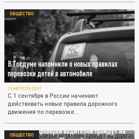
ОБЩЕСТВО
В Госдуме напомнили о новых правилах
перевозки детей в автомобиле
31 АВГУСТА 05:51
С 1 сентября в России начинают
действовать новые правила дорожного
движения по перевозке
несовершеннолетних.
Массовые проверки водителей пройдут на
ОБЩЕСТВО