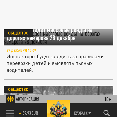
ГИБДД проведет массовые рейды на
ОБЩЕСТВО
дорогах Кемерова 28 декабря
27 ДЕКАБРЯ 15:09
Инспекторы будут следить за правилами
перевозки детей и выявлять пьяных
водителей.
ОБЩЕСТВО
18+
АВТОРИЗАЦИЯ
85.64 BRENT
КУЗБАСС