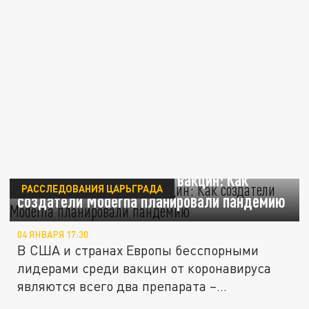
"Серый кардинал" среди вакцин: Как
РАССЛЕДОВАНИЯ ЦАРЬГРАДА
создатели Moderna планировали пандемию
04 ЯНВАРЯ 17:30
В США и странах Европы бесспорными
лидерами среди вакцин от коронавируса
являются всего два препарата –...