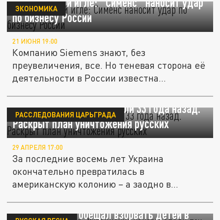
На кредитной игле: "Сименс" наносит удар
ЭКОНОМИКА
по бизнесу России
21 ИЮНЯ 19:00
Компанию Siemens знают, без
преувеличения, все. Но теневая сторона её
деятельности в России известна
немногим....
Приговор России подписали 33 года назад.
РАССЛЕДОВАНИЯ ЦАРЬГРАДА
Раскрыт план уничтожения русских
29 АПРЕЛЯ 17:00
За последние восемь лет Украина
окончательно превратилась в
американскую колонию – а заодно в
масштабный...
Операция "Володя": Украинские хакеры
сдали тех, кто обещал взорвать детей в