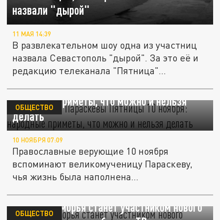
назвали "дырой"
11 МАЯ 14:39
В развлекательном шоу одна из участниц
назвала Севастополь "дырой". За это её и
редакцию телеканала "Пятница"...
День святой Параскевы Пятницы 10 ноября:
народные приметы, что можно и нельзя
ОБЩЕСТВО
делать
10 НОЯБРЯ 07:09
Православные верующие 10 ноября
вспоминают великомученицу Параскеву,
чья жизнь была наполнена...
Житель Поморья станет участником нового
ОБЩЕСТВО