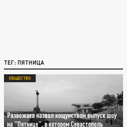
ТЕГ: ПЯТНИЦА
ОБЩЕСТВО
Развожаев назвал кощунством выпуск шоу
на "Пятнице", в котором Севастополь