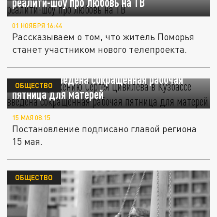
реалити-шоу про любовь на ТВ
01 НОЯБРЯ 16:44
Рассказываем о том, что житель Поморья
станет участником нового телепроекта.
По распоряжению Сергея Цивилева в
Кузбассе введена сокращенная рабочая
ОБЩЕСТВО
пятница для матерей
15 МАЯ 08:15
Постановление подписано главой региона
15 мая.
ОБЩЕСТВО