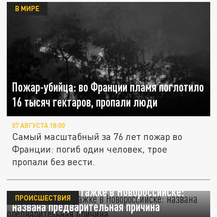
В МИРЕ
Пожар-убийца: во Франции пламя поглотило
16 тысяч гектаров, пропали люди
07 АВГУСТА 18:00
Самый масштабный за 76 лет пожар во
Франции: погиб один человек, трое
пропали без вести.
Пожар в многоэтажке в Новороссийске:
ПРОИСШЕСТВИЯ
названа предварительная причина