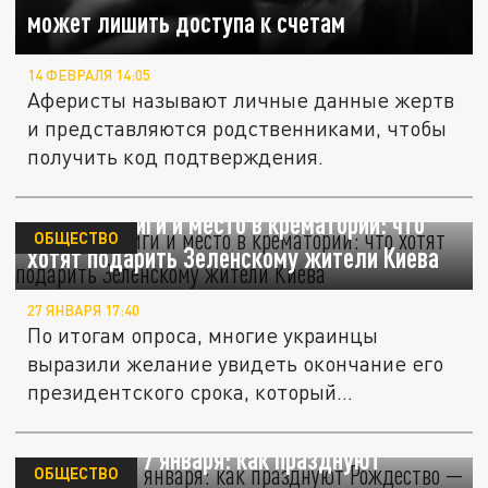
может лишить доступа к счетам
14 ФЕВРАЛЯ 14:05
Аферисты называют личные данные жертв
и представляются родственниками, чтобы
получить код подтверждения.
Костюм, книги и место в крематории: что
ОБЩЕСТВО
хотят подарить Зеленскому жители Киева
27 ЯНВАРЯ 17:40
По итогам опроса, многие украинцы
выразили желание увидеть окончание его
президентского срока, который...
Рождество 7 января: как празднуют
ОБЩЕСТВО