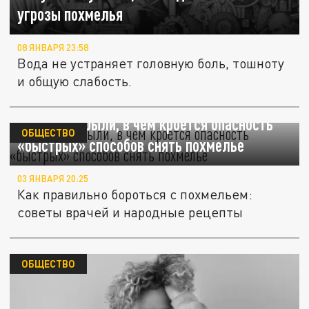
угрозы похмелья
08 ЯНВАРЯ 23:58
Вода не устраняет головную боль, тошноту
и общую слабость.
Врачи раскрыли, в чем кроется опасность
ОБЩЕСТВО
«быстрых» способов снять похмелье
03 ЯНВАРЯ 20:25
Как правильно бороться с похмельем:
советы врачей и народные рецепты
ОБЩЕСТВО