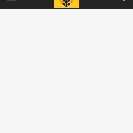
115093, г. Москва, переулок Партийный,
д.1, к.57, стр.3, эт.1, пом.I, ком.45