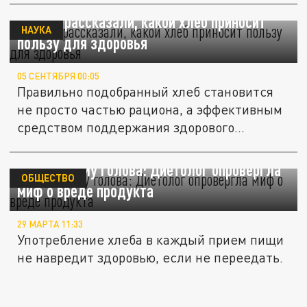
Ученые рассказали, какой хлеб приносит
НАУКА
пользу для здоровья
05 СЕНТЯБРЯ 00:05
Правильно подобранный хлеб становится
не просто частью рациона, а эффективным
средством поддержания здорового...
Хлеб – всему голова: Диетолог опровергла
ОБЩЕСТВО
миф о вреде продукта
29 МАРТА 11:33
Употребление хлеба в каждый прием пищи
не навредит здоровью, если не переедать.