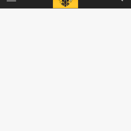
115093, г. Москва, переулок Партийный,
д.1, к.57, стр.3, эт.1, пом.I, ком.45