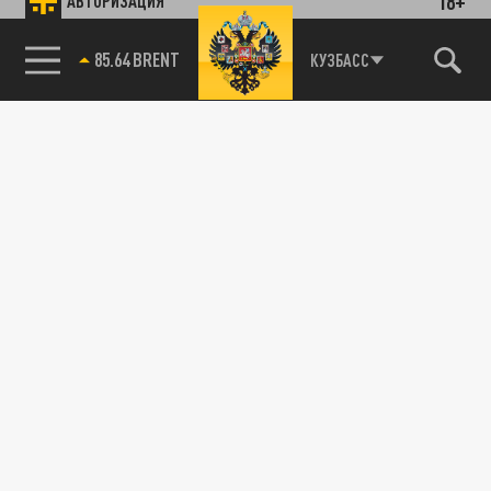
18+
АВТОРИЗАЦИЯ
ПРОИСШЕСТВИЯ
85.64 BRENT
КУЗБАСС
Москвич устроил поджог машины недруга в
Кунцево и попал на 1,3 млн рублей
22 ИЮЛЯ 13:06
На мужчину завели уголовное дело.
ПРОИСШЕСТВИЯ