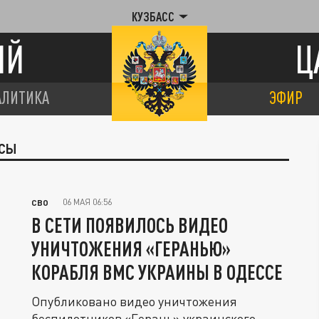
КУЗБАСС
ИЙ
Ц
АЛИТИКА
ЭФИР
ССЫ
06 МАЯ 06:56
СВО
В СЕТИ ПОЯВИЛОСЬ ВИДЕО
УНИЧТОЖЕНИЯ «ГЕРАНЬЮ»
КОРАБЛЯ ВМС УКРАИНЫ В ОДЕССЕ
Опубликовано видео уничтожения
беспилотников «Герань» украинского