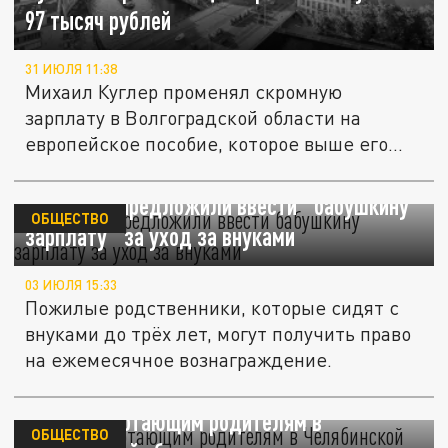
97 тысяч рублей
31 ИЮЛЯ 11:38
Михаил Куглер променял скромную
зарплату в Волгоградской области на
европейское пособие, которое выше его...
Депутаты предложили ввести "бабушкину
ОБЩЕСТВО
зарплату" за уход за внуками
03 ИЮЛЯ 15:33
Пожилые родственники, которые сидят с
внуками до трёх лет, могут получить право
на ежемесячное вознаграждение.
С июня работающим родителям в
ОБЩЕСТВО