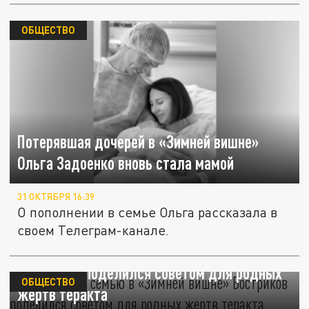
ОБЩЕСТВО
Потерявшая дочерей в «Зимней вишне»
Ольга Задоенко вновь стала мамой
31 ОКТЯБРЯ 16:39
О пополнении в семье Ольга рассказала в
своем Телеграм-канале.
Потерявший семью в «Зимней вишне»
Востриков поделился советом для родных
ОБЩЕСТВО
жертв теракта