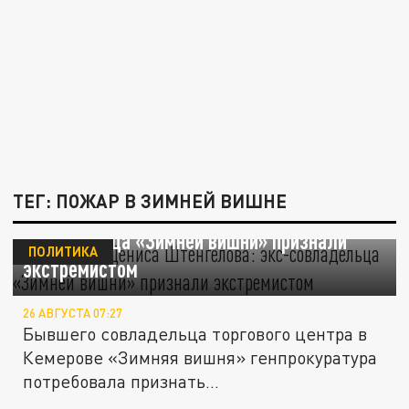
ТЕГ: ПОЖАР В ЗИМНЕЙ ВИШНЕ
Биография Дениса Штенгелова: экс-
совладельца «Зимней вишни» признали
ПОЛИТИКА
экстремистом
26 АВГУСТА 07:27
Бывшего совладельца торгового центра в
Кемерове «Зимняя вишня» генпрокуратура
потребовала признать...