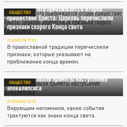
Как понять, что приближается Второе
ОБЩЕСТВО
пришествие Христа: Церковь перечислили
признаки скорого Конца света
27 АПРЕЛЯ 17:03
В православной традиции перечислили
признаки, которые указывают на
приближение конца времён.
В церкви назвали приметы наступления
ОБЩЕСТВО
апокалипсиса
09 ЯНВАРЯ 15:29
Верующим напомнили, какие события
трактуются как знаки конца света.