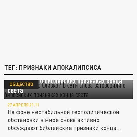
ТЕГ: ПРИЗНАКИ АПОКАЛИПСИСА
Апокалипсис близко? В сети снова
заговорили о библейских признаках конца
ОБЩЕСТВО
света
27 АПРЕЛЯ 21:11
На фоне нестабильной геополитической
обстановки в мире снова активно
обсуждают библейские признаки конца...