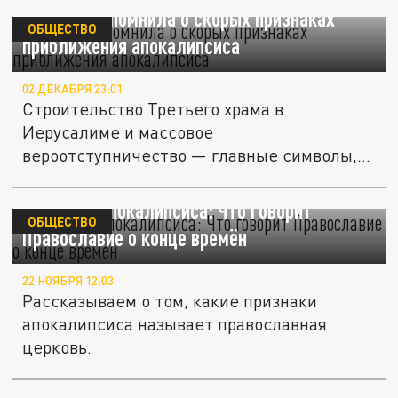
Церковь напомнила о скорых признаках
ОБЩЕСТВО
приближения апокалипсиса
02 ДЕКАБРЯ 23:01
Строительство Третьего храма в
Иерусалиме и массовое
вероотступничество — главные символы,
предвещающие конец...
Признаки апокалипсиса: Что говорит
ОБЩЕСТВО
Православие о конце времён
22 НОЯБРЯ 12:03
Рассказываем о том, какие признаки
апокалипсиса называет православная
церковь.