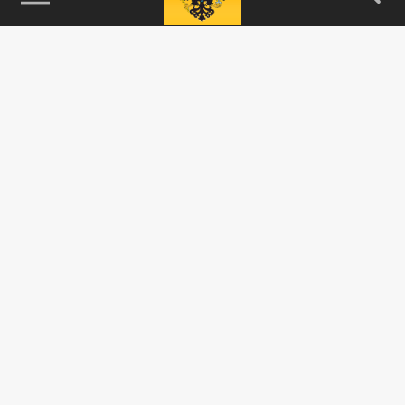
115093, г. Москва, переулок Партийный,
д.1, к.57, стр.3, эт.1, пом.I, ком.45