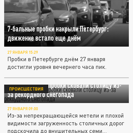
7-бальные пробки накрыли Петербург:
движение встало еще днём
27 ЯНВАРЯ 15:29
Пробки в Петербурге днём 27 января
достигли уровня вечернего часа пик.
Семибалльные пробки сковали столицу из-
ПРОИСШЕСТВИЯ
за рекордного снегопада
27 ЯНВАРЯ 09:00
Из-за непрекращающейся метели и плохой
видимости загруженность столичных дорог
подскочила до внушительных семи...