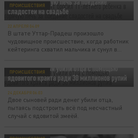
ребенка в горячую печь за поедание
ПРОИСШЕСТВИЯ
сладостей на свадьбе
22 АПРЕЛЯ 04:09
В штате Уттар-Прадеш произошло
чудовищное происшествие, когда работник
кейтеринга схватил мальчика и сунул в...
В Индии сыновья убили отца с помощью
ПРОИСШЕСТВИЯ
ядовитого крайта ради 30 миллионов рупий
24 ДЕКАБРЯ 06:03
Двое сыновей ради денег убили отца,
пытаясь подстроить всё под несчастный
случай с ядовитой змеёй.