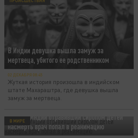
ПРОИСШЕСТВИЯ
В Индии девушка вышла замуж за
мертвеца, убитого ее родственником
02 ДЕКАБРЯ 08:45
Жуткая история произошла в индийском
штате Махараштра, где девушка вышла
замуж за мертвеца.
NDTV: в Индии отравивший сиропом детей
В МИРЕ
насмерть врач попал в реанимацию