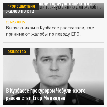
В Кузбассе открыли горячую линию для
ПРОИСШЕСТВИЯ
жалоб по ЕГЭ
25 МАЯ 08:35
Выпускникам в Кузбассе рассказали, где
принимают жалобы по поводу ЕГЭ.
ОБЩЕСТВО
В Кузбассе прокурором Чебулинского
района стал Егор Медведев