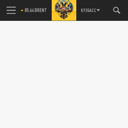
после публикации видео с избиением
школьницы
85.64 BRENT
КУЗБАСС
16 МАЯ 14:14
Запись была обнаружена в ходе
мониторинга интернета.
ПРОИСШЕСТВИЯ
В Кузбассе производителя молока и
сгущенки наказали за порчу земель шлаком