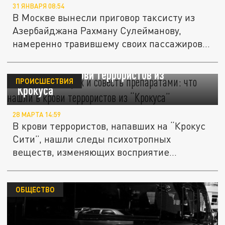
31 ЯНВАРЯ 08:54
В Москве вынесли приговор таксисту из
Азербайджана Рахману Сулейманову,
намеренно травившему своих пассажиров...
Отключали страх и совесть препаратами:
что нашли в крови террористов из
ПРОИСШЕСТВИЯ
“Крокуса”
28 МАРТА 14:59
В крови террористов, напавших на “Крокус
Сити”, нашли следы психотропных
веществ, изменяющих восприятие...
ОБЩЕСТВО