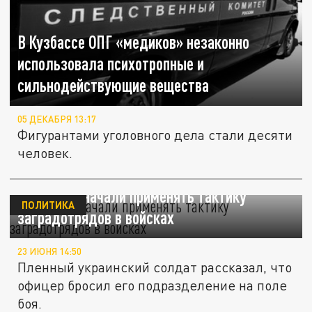
В Кузбассе ОПГ «медиков» незаконно
использовала психотропные и
сильнодействующие вещества
05 ДЕКАБРЯ 13:17
Фигурантами уголовного дела стали десяти
человек.
ВСУ снова начали применять тактику
ПОЛИТИКА
заградотрядов в войсках
23 ИЮНЯ 14:50
Пленный украинский солдат рассказал, что
офицер бросил его подразделение на поле
боя.