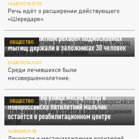
14 АВГУСТА 07:53
Речь идёт о расширении действующего
«Шередаря».
SHOT: В «элитном рехабе» подмосковных
ОБЩЕСТВО
Мытищ держали в заложниках 30 человек
03 АВГУСТА 11:01
Среди лечившихся были
несовершеннолетние.
Брошенный на улице месяц назад в
ОБЩЕСТВО
Новороссийске пятилетний мальчик
остаётся в реабилитационном центре
16 ИЮНЯ 21:38
Личности и местонахождение родителей