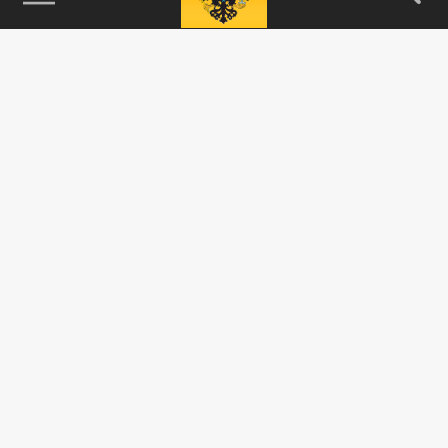
115093, г. Москва, переулок Партийный,
д.1, к.57, стр.3, эт.1, пом.I, ком.45