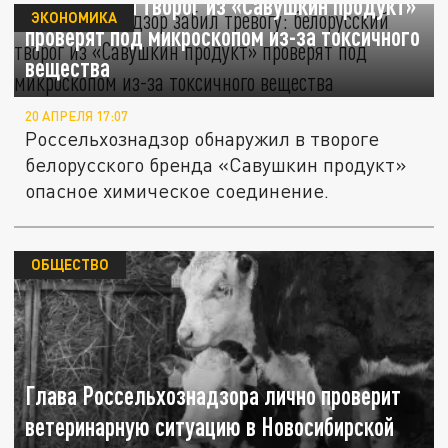
белорусский творог из «Савушкин продукт»
ЭКОНОМИКА
проверят под микроскопом из-за токсичного
вещества
20 АПРЕЛЯ 17:07
Россельхознадзор обнаружил в твороге
белорусского бренда «Савушкин продукт»
опасное химическое соединение.
ОБЩЕСТВО
Глава Россельхознадзора лично проверит
ветеринарную ситуацию в Новосибирской