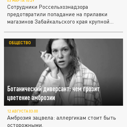
03 МАРТА 10:29
Сотрудники Россельхознадзора
предотвратили попадание на прилавки
магазинов Забайкальского края крупной
партии...
ОБЩЕСТВО
Ботанический диверсант: чем грозит
цветение амброзии
12 АВГУСТА 03:00
Амброзия зацвела: аллергикам стоит быть
осторожными.