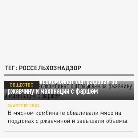
ТЕГ: РОССЕЛЬХОЗНАДЗОР
Пермский мясокомбинат оштрафован за
ОБЩЕСТВО
ржавчину и махинации с фаршем
26 АПРЕЛЯ 08:04
В мясном комбинате обваливали мясо на
поддонах с ржавчиной и завышали объемы.
Россельхознадзор забил тревогу: