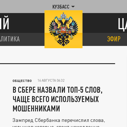
КУЗБАСС
ИЙ
Ц
АЛИТИКА
ЭФИР
16 АВГУСТА 06:32
ОБЩЕСТВО
В СБЕРЕ НАЗВАЛИ ТОП-5 СЛОВ,
ЧАЩЕ ВСЕГО ИСПОЛЬЗУЕМЫХ
МОШЕННИКАМИ
Зампред Сбербанка перечислил слова,
услышав которые, стоит немедленно