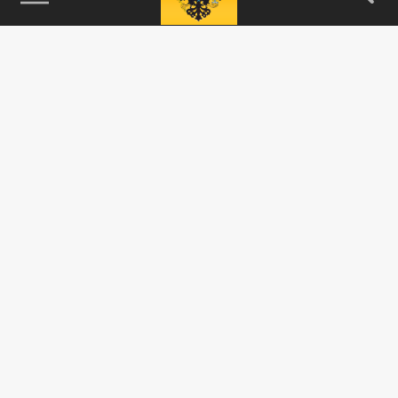
115093, г. Москва, переулок Партийный,
д.1, к.57, стр.3, эт.1, пом.I, ком.45