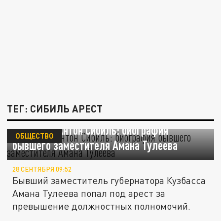
ТЕГ: СИБИЛЬ АРЕСТ
Кто такой Антон Сибиль: биография
ОБЩЕСТВО
бывшего заместителя Амана Тулеева
28 СЕНТЯБРЯ 09:52
Бывший заместитель губернатора Кузбасса
Амана Тулеева попал под арест за
превышение должностных полномочий.