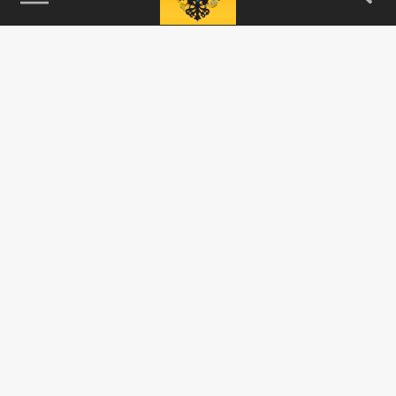
115093, г. Москва, переулок Партийный,
д.1, к.57, стр.3, эт.1, пом.I, ком.45