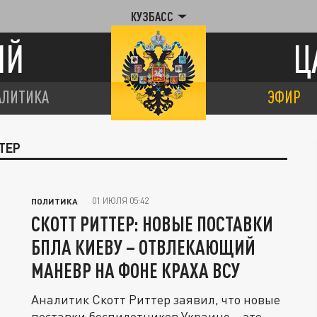
КУЗБАСС
ИЙ
Ц
АЛИТИКА
ЭФИР
ТЕР
01 ИЮЛЯ 05:42
ПОЛИТИКА
СКОТТ РИТТЕР: НОВЫЕ ПОСТАВКИ
БПЛА КИЕВУ – ОТВЛЕКАЮЩИЙ
МАНЕВР НА ФОНЕ КРАХА ВСУ
Аналитик Скотт Риттер заявил, что новые
поставки беспилотников Украине – это