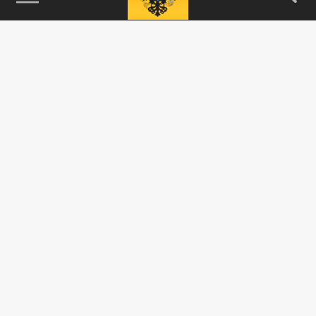
115093, г. Москва, переулок Партийный,
д.1, к.57, стр.3, эт.1, пом.I, ком.45