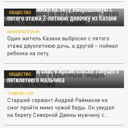
Мужчина поймал на лету выброшенную с
ОБЩЕСТВО
пятого этажа 2-летнюю девочку из Казани
08 ФЕВРАЛЯ 05:59
Один житель Казани выбросил с пятого
этажа двухлетнюю дочь, а другой – поймал
ребенка на лету.
Росгвардеец спас в Архангельске тонущего
ОБЩЕСТВО
пятилетнего мальчика
17 ИЮЛЯ 14:59
Старший сержант Андрей Райманов не
смог пройти мимо чужой беды. Он увидел
на берегу Северной Двины мужчину с...