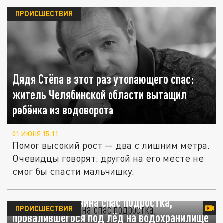
ПРОИСШЕСТВИЯ
Дядя Стёпа в этот раз утопающего спас:
житель Челябинской области вытащил
ребёнка из водоворота
01 ИЮНЯ 15:11
Помог высокий рост — два с лишним метра.
Очевидцы говорят: другой на его месте не
смог бы спасти мальчишку.
В Братске мужчина спас подростка,
ПРОИСШЕСТВИЯ
провалившегося под лёд на водохранилище