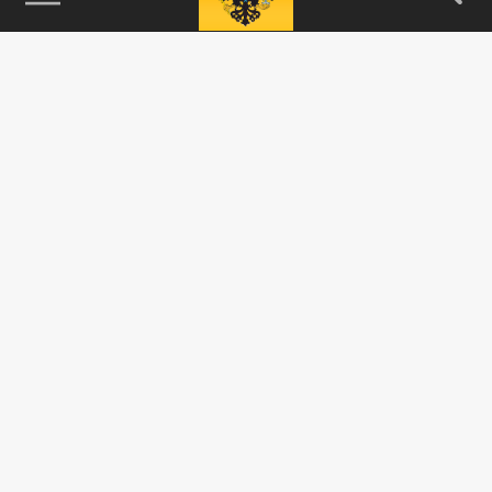
115093, г. Москва, переулок Партийный,
д.1, к.57, стр.3, эт.1, пом.I, ком.45