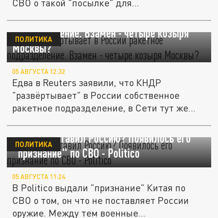
СВО о такой "посылке" для...
КНДР "развёртывает" в России ракетное
подразделение. Взамен - четыре козыря
ПОЛИТИКА
Москвы?
05 АВГУСТА 12:32
Едва в Reuters заявили, что КНДР
"развёртывает" в России собственное
ракетное подразделение, в Сети тут же...
Китай подставил Россию? Появилось его
ПОЛИТИКА
"признание" по СВО - Politico
05 АВГУСТА 11:24
В Politico выдали "признание" Китая по
СВО о том, он что не поставляет России
оружие. Между тем военные...