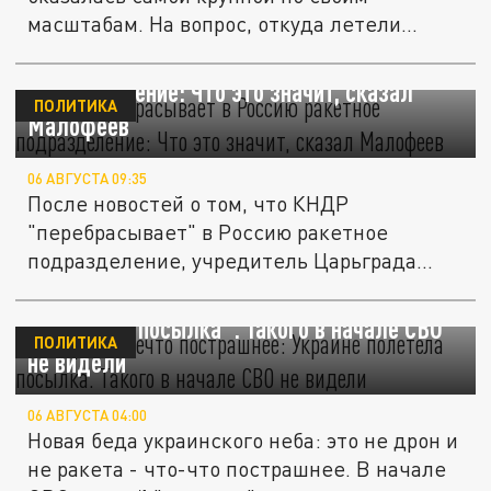
масштабам. На вопрос, откуда летели
дроны...
КНДР "перебрасывает" в Россию ракетное
подразделение: Что это значит, сказал
ПОЛИТИКА
Малофеев
06 АВГУСТА 09:35
После новостей о том, что КНДР
"перебрасывает" в Россию ракетное
подразделение, учредитель Царьграда...
Ни дрон – нечто пострашнее: Украине
полетела "посылка". Такого в начале СВО
ПОЛИТИКА
не видели
06 АВГУСТА 04:00
Новая беда украинского неба: это не дрон и
не ракета - что-что пострашнее. В начале