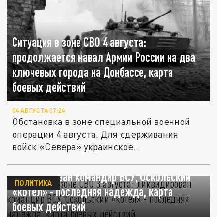
Ситуация в зоне СВО 4 августа:
продолжается навал Армии России на два
ключевых города на Донбассе, карта
боевых действий
04 АВГУСТА 07:24
Обстановка в зоне специальной военной
операции 4 августа. Для сдерживания
войск «Севера» украинское...
Ситуация в зоне СВО 3 августа:
ликвидирован командир ВСУ, Оскольский
ПОЛИТИКА
«котел» - последняя надежда, карта
боевых действий