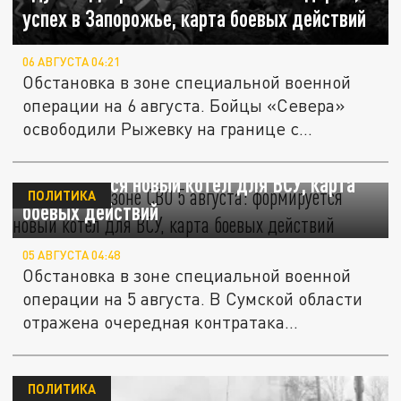
успех в Запорожье, карта боевых действий
06 АВГУСТА 04:21
Обстановка в зоне специальной военной
операции на 6 августа. Бойцы «Севера»
освободили Рыжевку на границе с...
Ситуация в зоне СВО 5 августа:
формируется новый котел для ВСУ, карта
ПОЛИТИКА
боевых действий
05 АВГУСТА 04:48
Обстановка в зоне специальной военной
операции на 5 августа. В Сумской области
отражена очередная контратака...
ПОЛИТИКА