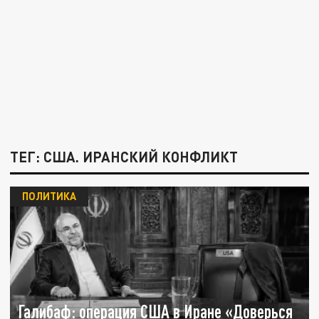
ТЕГ: США. ИРАНСКИЙ КОНФЛИКТ
ПОЛИТИКА
Галибаф: операция США в Иране «Доверься