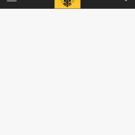
115093, г. Москва, переулок Партийный,
д.1, к.57, стр.3, эт.1, пом.I, ком.45