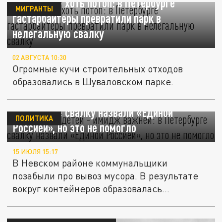
После нас - хоть потоп: в Петербурге
МИГРАНТЫ
гастарбайтеры превратили парк в
нелегальную свалку
02 АВГУСТА 10:30
Огромные кучи строительных отходов
образовались в Шуваловском парке.
Плевать на детей - имидж важней: в
Петербурге свалку назвали «Единой
ПОЛИТИКА
Россией», но это не помогло
15 ИЮЛЯ 15:17
В Невском районе коммунальщики
позабыли про вывоз мусора. В результате
вокруг контейнеров образовалась...