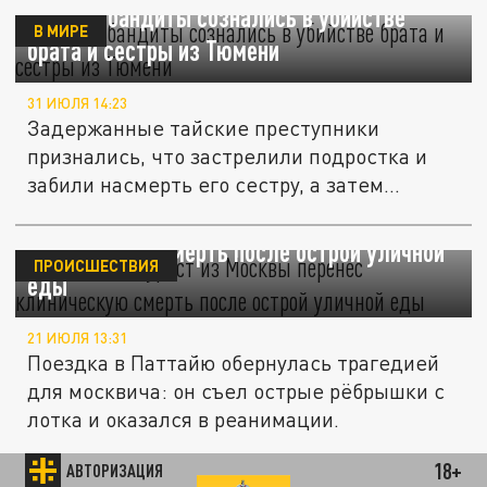
Тайские бандиты сознались в убийстве
В МИРЕ
брата и сестры из Тюмени
31 ИЮЛЯ 14:23
Задержанные тайские преступники
признались, что застрелили подростка и
забили насмерть его сестру, а затем...
В Таиланде турист из Москвы перенёс
клиническую смерть после острой уличной
ПРОИСШЕСТВИЯ
еды
21 ИЮЛЯ 13:31
Поездка в Паттайю обернулась трагедией
для москвича: он съел острые рёбрышки с
лотка и оказался в реанимации.
18+
АВТОРИЗАЦИЯ