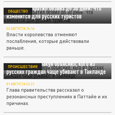
Таиланд сократил безвиз до 30 дней: Что
ОБЩЕСТВО
изменится для русских туристов
02 АВГУСТА 16:16
Власти королевства отменяют
послабления, которые действовали
раньше.
Премьер Чанвиракун объяснил, кого из
ПРОИСШЕСТВИЯ
русских граждан чаще убивают в Таиланде
01 АВГУСТА 23:21
Глава правительства рассказал о
резонансных преступлениях в Паттайе и их
причинах.