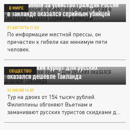
Задержанный за убийство граждан России
В МИРЕ
в Таиланде оказался серийным убийцей
01 АВГУСТА 11:03
По информации местной прессы, он
причастен к гибели как минимум пяти
человек.
Новый райский курорт для русских
ОБЩЕСТВО
оказался дешевле Таиланда
31 ИЮЛЯ 16:09
Тур на двоих от 154 тысяч рублей.
Филиппины обгоняют Вьетнам и
заманивают русских туристов скидками до
30%.