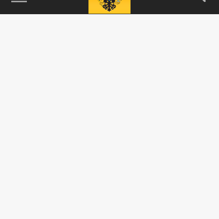
115093, г. Москва, переулок Партийный,
д.1, к.57, стр.3, эт.1, пом.I, ком.45