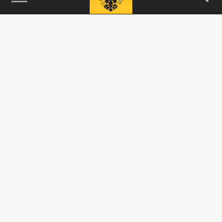
115093, г. Москва, переулок Партийный,
д.1, к.57, стр.3, эт.1, пом.I, ком.45