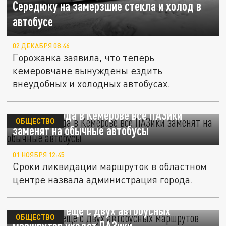
Середюку на замерзшие стекла и холод в
автобусе
02 ДЕКАБРЯ 08:46
Горожанка заявила, что теперь
кемеровчане вынуждены ездить
внеудобных и холодных автобусах.
До конца года в Кемерове все ПАЗики
ОБЩЕСТВО
заменят на обычные автобусы
01 НОЯБРЯ 12:45
Сроки ликвидации маршруток в областном
центре назвала администрация города.
В Кемерове еще с двух автобусных
ОБЩЕСТВО